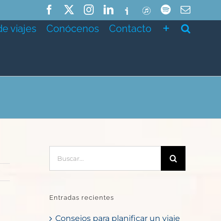
Facebook
X
Instagram
LinkedIn
Ivoox
ITunes
Spotify
Correo
electró
de viajes
Conócenos
Contacto
Buscar:
Entradas recientes
Consejos para planificar un viaje