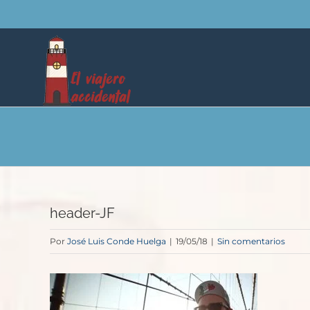
Saltar
al
contenido
header-JF
Por
José Luis Conde Huelga
|
19/05/18
|
Sin comentarios