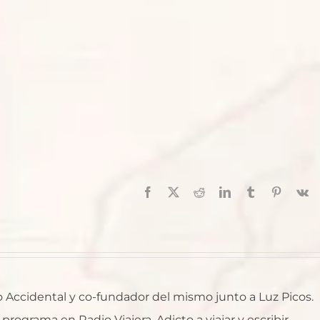
Facebook
X
Reddit
LinkedIn
Tumblr
Pinterest
V
ro Accidental y co-fundador del mismo junto a Luz Picos.
rograma en Radio Viajera. Adicto a viajar y escribir.