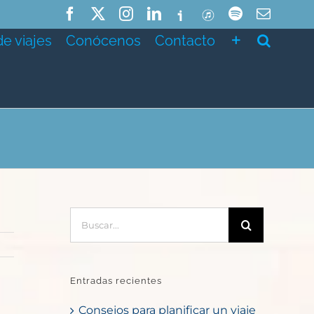
Facebook
X
Instagram
LinkedIn
Ivoox
ITunes
Spotify
Correo
electró
de viajes
Conócenos
Contacto
Buscar:
Entradas recientes
Consejos para planificar un viaje