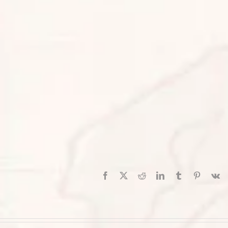
Facebook
X
Reddit
LinkedIn
Tumblr
Pinterest
V