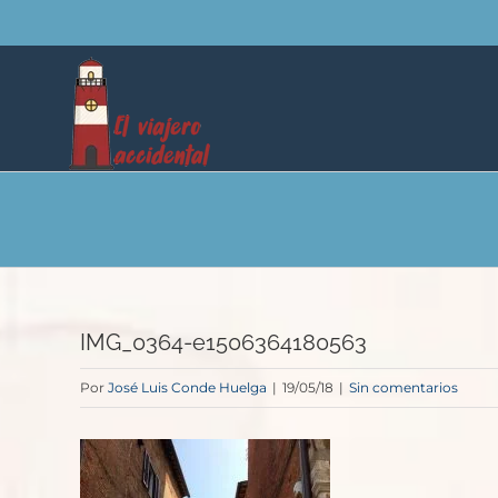
Saltar
al
contenido
IMG_0364-e1506364180563
Por
José Luis Conde Huelga
|
19/05/18
|
Sin comentarios