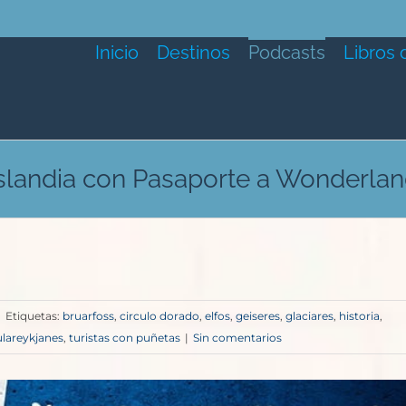
Inicio
Destinos
Podcasts
Libros 
slandia con Pasaporte a Wonderla
|
Etiquetas:
bruarfoss
,
circulo dorado
,
elfos
,
geiseres
,
glaciares
,
historia
,
lareykjanes
,
turistas con puñetas
|
Sin comentarios