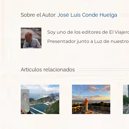
Sobre el Autor:
José Luis Conde Huelga
Soy uno de los editores de El Viaje
Presentador junto a Luz de nuestro p
Artículos relacionados
 para
Un Salto
Japón:
rimer
a Galicia
Tokio y
aje a
con María
templos
il con
Rubio
de Nikko
ileristas