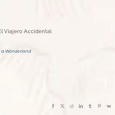
 Viajero Accidental
te a Wonderland
Facebook
X
Reddit
LinkedIn
Tumblr
Pinterest
V