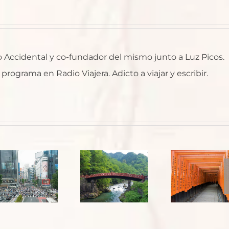
ro Accidental y co-fundador del mismo junto a Luz Picos.
rograma en Radio Viajera. Adicto a viajar y escribir.
Japón:
Kyoto,
Japón:
templos
Hiroshima
de Nara y
y Valle de
santuario
Kiso
Fushimi
Inari-