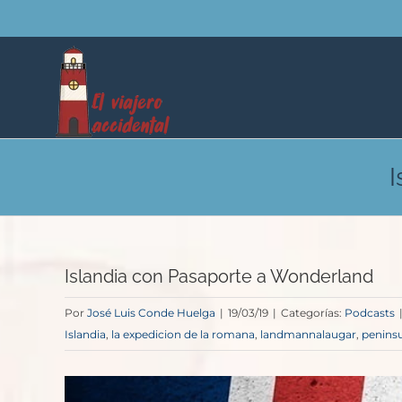
Saltar
al
contenido
I
Islandia con Pasaporte a Wonderland
Por
José Luis Conde Huelga
|
19/03/19
|
Categorías:
Podcasts
Islandia
,
la expedicion de la romana
,
landmannalaugar
,
peninsu
Ver