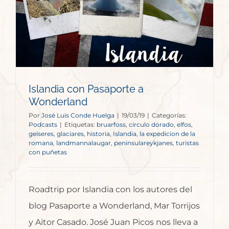
Islandia con Pasaporte a
Wonderland
Por
José Luis Conde Huelga
|
19/03/19
|
Categorías:
Podcasts
|
Etiquetas:
bruarfoss
,
circulo dorado
,
elfos
,
geiseres
,
glaciares
,
historia
,
Islandia
,
la expedicion de la
romana
,
landmannalaugar
,
peninsulareykjanes
,
turistas
con puñetas
Roadtrip por Islandia con los autores del
blog Pasaporte a Wonderland, Mar Torrijos
y Aitor Casado. José Juan Picos nos lleva a