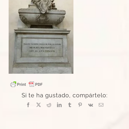
Si te ha gustado, compártelo:
Facebook
X
Reddit
LinkedIn
Tumblr
Pinterest
Vk
Correo
electrónico