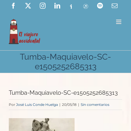
Saltar
Facebook
X
Instagram
LinkedIn
Ivoox
ITunes
Spotify
Corre
elect
al
contenido
Tumba-Maquiavelo-SC-
e1505252685313
Tumba-Maquiavelo-SC-e1505252685313
Por
José Luis Conde Huelga
|
20/05/18
|
Sin comentarios