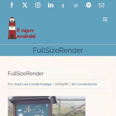
Saltar
Facebook
X
Instagram
LinkedIn
Ivoox
ITunes
Spotify
Corre
elect
al
contenido
FullSizeRender
FullSizeRender
Por
José Luis Conde Huelga
|
20/05/18
|
Sin comentarios