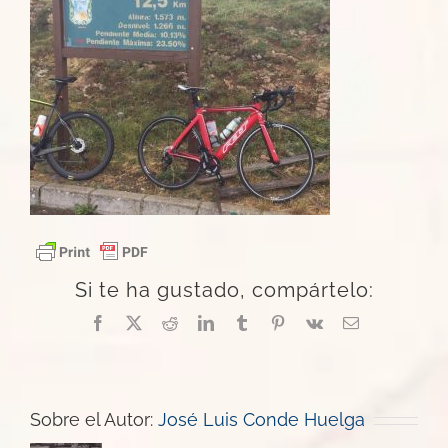
Si te ha gustado, compártelo:
Facebook
X
Reddit
LinkedIn
Tumblr
Pinterest
Vk
Correo
electrónico
Sobre el Autor:
José Luis Conde Huelga