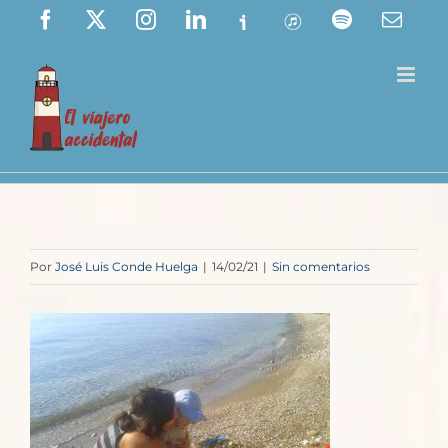
Saltar
Facebook
X
Instagram
LinkedIn
Ivoox
ITunes
Spotify
Corre
elect
al
contenido
Por
José Luis Conde Huelga
|
14/02/21
|
Sin comentarios