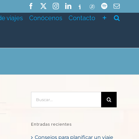
Facebook
X
Instagram
LinkedIn
Ivoox
ITunes
Spotify
Correo
electró
de viajes
Conócenos
Contacto
Buscar:
Entradas recientes
Consejos para planificar un viaje