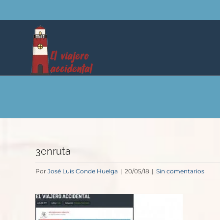
Saltar
al
contenido
3enruta
Por
José Luis Conde Huelga
|
20/05/18
|
Sin comentarios