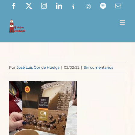
Saltar
Facebook
X
Instagram
LinkedIn
Ivoox
ITunes
Spotify
Corre
elect
al
contenido
Por
José Luis Conde Huelga
|
02/02/22
|
Sin comentarios