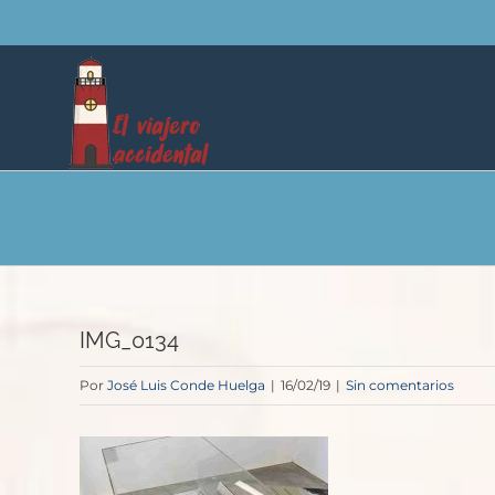
Saltar
al
contenido
IMG_0134
Por
José Luis Conde Huelga
|
16/02/19
|
Sin comentarios