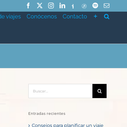
Facebook
X
Instagram
LinkedIn
Ivoox
ITunes
Spotify
Correo
electró
de viajes
Conócenos
Contacto
Buscar:
Entradas recientes
Consejos para planificar un viaje