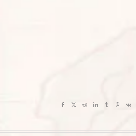
Facebook
X
Reddit
LinkedIn
Tumblr
Pinterest
V