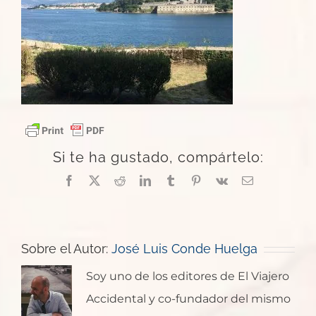
Si te ha gustado, compártelo:
Facebook
X
Reddit
LinkedIn
Tumblr
Pinterest
Vk
Correo
electrónico
Sobre el Autor:
José Luis Conde Huelga
Soy uno de los editores de El Viajero
Accidental y co-fundador del mismo