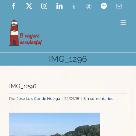
Saltar
Facebook
X
Instagram
LinkedIn
Ivoox
ITunes
Spotify
Corre
elect
al
contenido
IMG_1296
IMG_1296
Por
José Luis Conde Huelga
|
22/09/18
|
Sin comentarios