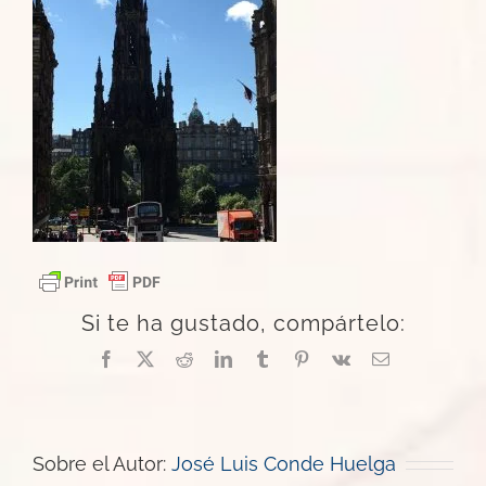
Si te ha gustado, compártelo:
Facebook
X
Reddit
LinkedIn
Tumblr
Pinterest
Vk
Correo
electrónico
Sobre el Autor:
José Luis Conde Huelga