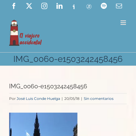
Saltar
Facebook
X
Instagram
LinkedIn
Ivoox
ITunes
Spotify
Corre
elect
al
contenido
IMG_0060-e1503242458456
IMG_0060-e1503242458456
Por
José Luis Conde Huelga
|
20/05/18
|
Sin comentarios