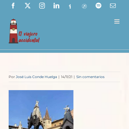
Saltar
Facebook
X
Instagram
LinkedIn
Ivoox
ITunes
Spotify
Corre
elect
al
contenido
Por
José Luis Conde Huelga
|
14/11/21
|
Sin comentarios