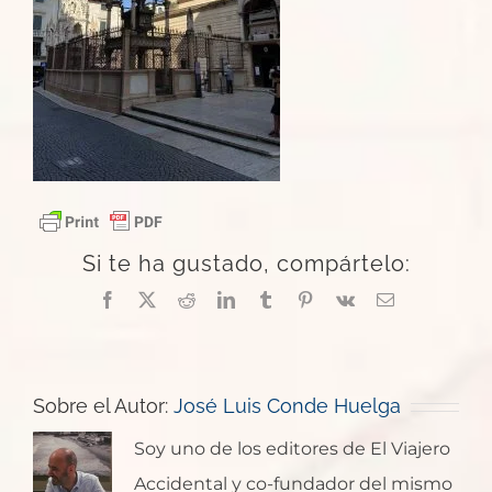
Si te ha gustado, compártelo:
Facebook
X
Reddit
LinkedIn
Tumblr
Pinterest
Vk
Correo
electrónico
Sobre el Autor:
José Luis Conde Huelga
Soy uno de los editores de El Viajero
Accidental y co-fundador del mismo