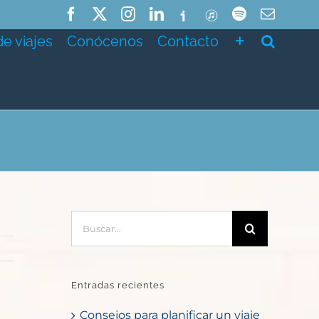
Facebook
X
Instagram
LinkedIn
Ivoox
ITunes
Spotify
Correo
electró
de viajes
Conócenos
Contacto
Buscar:
Entradas recientes
Consejos para planificar un viaje