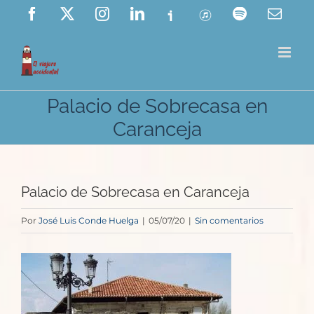
Saltar
Facebook
X
Instagram
LinkedIn
Ivoox
ITunes
Spotify
Corre
elect
al
contenido
Palacio de Sobrecasa en
Caranceja
Palacio de Sobrecasa en Caranceja
Por
José Luis Conde Huelga
|
05/07/20
|
Sin comentarios