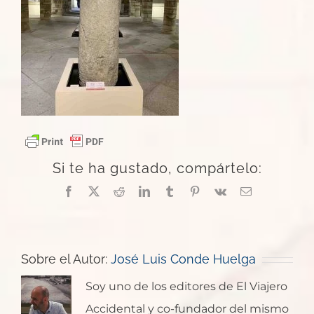
Si te ha gustado, compártelo:
Facebook
X
Reddit
LinkedIn
Tumblr
Pinterest
Vk
Correo
electrónico
Sobre el Autor:
José Luis Conde Huelga
Soy uno de los editores de El Viajero
Accidental y co-fundador del mismo