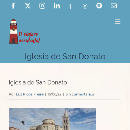
Saltar
Facebook
X
Instagram
LinkedIn
Ivoox
ITunes
Spotify
Corre
elect
al
contenido
Iglesia de San Donato
Iglesia de San Donato
Por
Luz Picos Freire
|
16/06/22
|
Sin comentarios