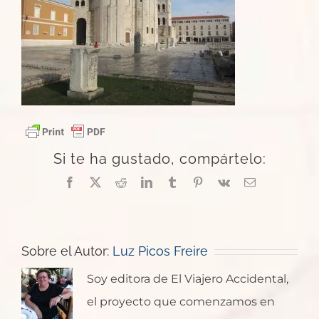
Si te ha gustado, compártelo:
Facebook
X
Reddit
LinkedIn
Tumblr
Pinterest
Vk
Correo
electrónico
Sobre el Autor:
Luz Picos Freire
Soy editora de El Viajero Accidental,
el proyecto que comenzamos en