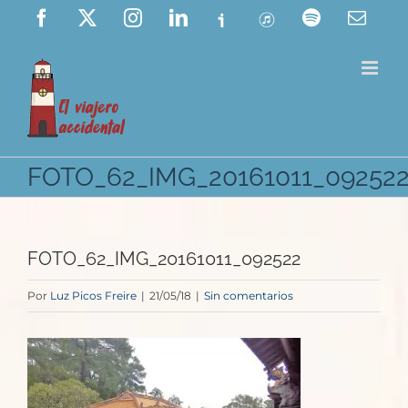
Saltar
Facebook
X
Instagram
LinkedIn
Ivoox
ITunes
Spotify
Corre
elect
al
contenido
FOTO_62_IMG_20161011_09252
FOTO_62_IMG_20161011_092522
Por
Luz Picos Freire
|
21/05/18
|
Sin comentarios