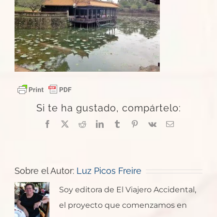
Si te ha gustado, compártelo:
Facebook
X
Reddit
LinkedIn
Tumblr
Pinterest
Vk
Correo
electrónico
Sobre el Autor:
Luz Picos Freire
Soy editora de El Viajero Accidental,
el proyecto que comenzamos en