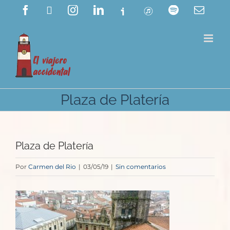
Saltar
Facebook
X
Instagram
LinkedIn
Ivoox
ITunes
Spotify
Corre
electr
al
contenido
Plaza de Platería
Plaza de Platería
Por
Carmen del Rio
|
03/05/19
|
Sin comentarios