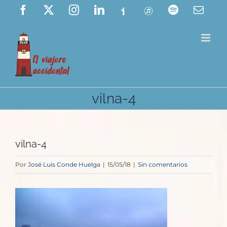
Saltar
Facebook
X
Instagram
LinkedIn
Ivoox
ITunes
Spotify
Corre
elect
al
contenido
vilna-4
vilna-4
Por
José Luis Conde Huelga
|
15/05/18
|
Sin comentarios