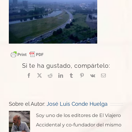
Si te ha gustado, compártelo:
Facebook
X
Reddit
LinkedIn
Tumblr
Pinterest
Vk
Correo
electrónico
Sobre el Autor:
José Luis Conde Huelga
Soy uno de los editores de El Viajero
Accidental y co-fundador del mismo