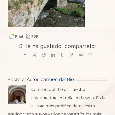
Si te ha gustado, compártelo:
Facebook
X
Reddit
LinkedIn
Tumblr
Pinterest
Vk
Correo
electrónico
Sobre el Autor:
Carmen del Rio
Carmen del Río es nuestra
colaboradora estrella en la web. Es la
autora más prolífica de nuestro
equipo y son suyos varios de los artículos más