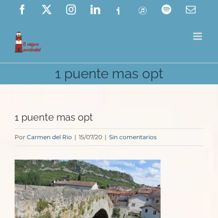
Saltar
Facebook
X
Instagram
LinkedIn
Ivoox
ITunes
Spotify
Corre
elect
al
contenido
1 puente mas opt
1 puente mas opt
Por
Carmen del Rio
|
15/07/20
|
Sin comentarios