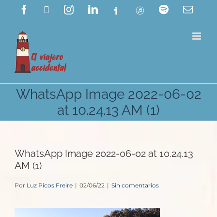
Saltar
Facebook
X
Instagram
LinkedIn
Ivoox
ITunes
Spotify
Corre
electr
al
contenido
WhatsApp Image 2022-06-02
at 10.24.13 AM (1)
WhatsApp Image 2022-06-02 at 10.24.13
AM (1)
Por
Luz Picos Freire
|
02/06/22
|
Sin comentarios