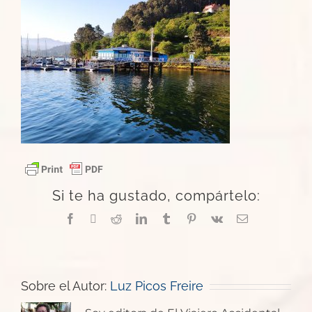
Si te ha gustado, compártelo:
Facebook
X
Reddit
LinkedIn
Tumblr
Pinterest
Vk
Correo
electrónico
Sobre el Autor:
Luz Picos Freire