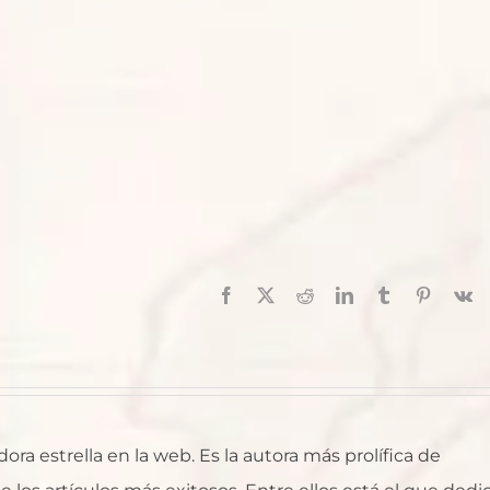
Facebook
X
Reddit
LinkedIn
Tumblr
Pinterest
V
ra estrella en la web. Es la autora más prolífica de