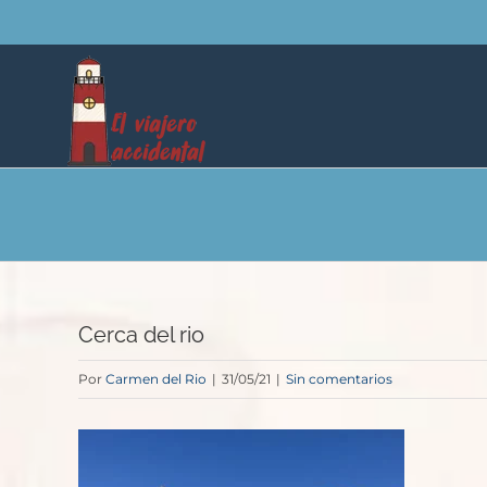
Saltar
al
contenido
Cerca del rio
Por
Carmen del Rio
|
31/05/21
|
Sin comentarios