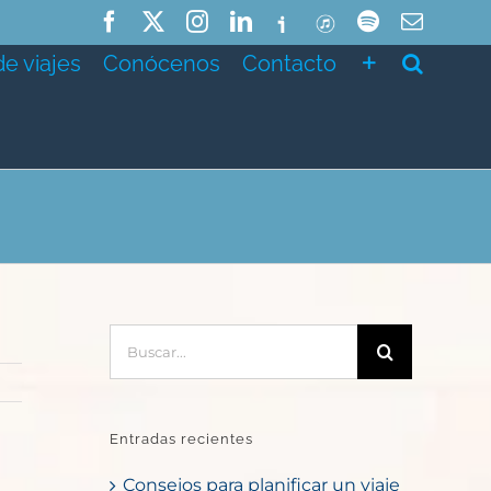
Facebook
X
Instagram
LinkedIn
Ivoox
ITunes
Spotify
Correo
electró
de viajes
Conócenos
Contacto
Buscar:
Entradas recientes
Consejos para planificar un viaje