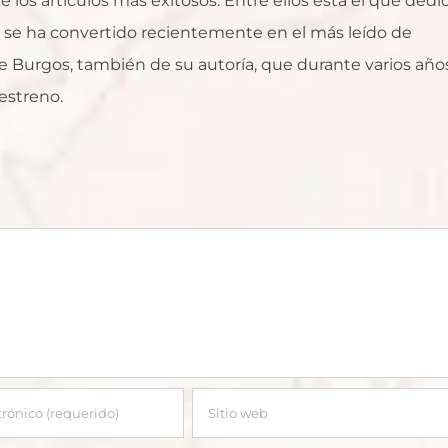
 los artículos más exitosos. Entre ellos está el que dedi
ue se ha convertido recientemente en el más leído de
 Burgos, también de su autoría, que durante varios año
estreno.