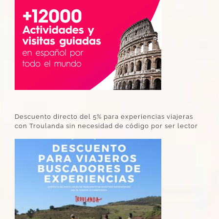
Descuento directo del 5% para experiencias viajeras
con Troulanda sin necesidad de código por ser lector