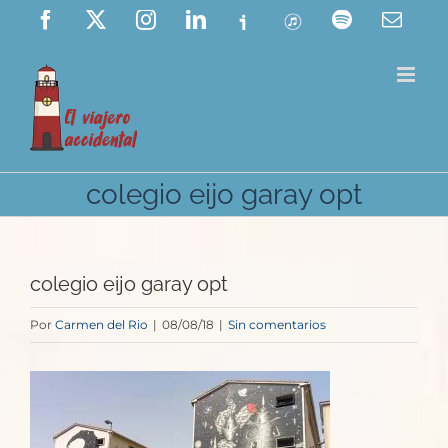
Saltar
Facebook
X
Instagram
LinkedIn
Ivoox
ITunes
Spotify
Corre
elect
al
contenido
colegio eijo garay opt
colegio eijo garay opt
Por
Carmen del Rio
|
08/08/18
|
Sin comentarios