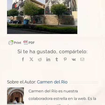
Si te ha gustado, compártelo:
Facebook
X
Reddit
LinkedIn
Tumblr
Pinterest
Vk
Correo
electrónico
Sobre el Autor:
Carmen del Rio
Carmen del Río es nuestra
colaboradora estrella en la web. Es la