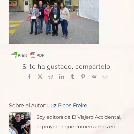
Si te ha gustado, compártelo:
Facebook
X
Reddit
LinkedIn
Tumblr
Pinterest
Vk
Correo
electrónico
Sobre el Autor:
Luz Picos Freire
Soy editora de El Viajero Accidental,
el proyecto que comenzamos en