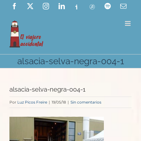
Saltar
Facebook
X
Instagram
LinkedIn
Ivoox
ITunes
Spotify
Corre
elect
al
contenido
alsacia-selva-negra-004-1
alsacia-selva-negra-004-1
Por
Luz Picos Freire
|
19/05/18
|
Sin comentarios