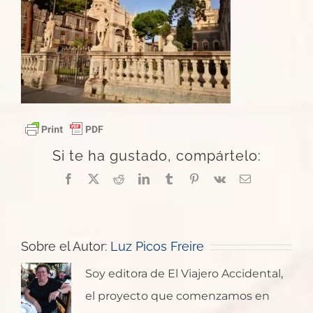
Si te ha gustado, compártelo:
Facebook
X
Reddit
LinkedIn
Tumblr
Pinterest
Vk
Correo
electrónico
Sobre el Autor:
Luz Picos Freire
Soy editora de El Viajero Accidental,
el proyecto que comenzamos en