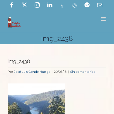
Saltar
Facebook
X
Instagram
LinkedIn
Ivoox
ITunes
Spotify
Corre
elect
al
contenido
img_2438
img_2438
Por
José Luis Conde Huelga
|
20/05/18
|
Sin comentarios