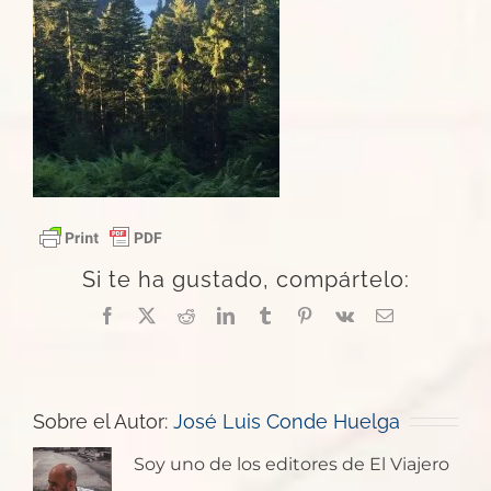
Si te ha gustado, compártelo:
Facebook
X
Reddit
LinkedIn
Tumblr
Pinterest
Vk
Correo
electrónico
Sobre el Autor:
José Luis Conde Huelga
Soy uno de los editores de El Viajero