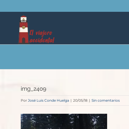
Saltar
al
contenido
img_2409
Por
José Luis Conde Huelga
|
20/05/18
|
Sin comentarios