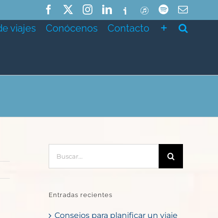
Facebook
X
Instagram
LinkedIn
Ivoox
ITunes
Spotify
Correo
electró
de viajes
Conócenos
Contacto
Buscar:
Entradas recientes
Consejos para planificar un viaje