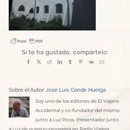
Si te ha gustado, compártelo:
Facebook
X
Reddit
LinkedIn
Tumblr
Pinterest
Vk
Correo
electrónico
Sobre el Autor:
José Luis Conde Huelga
Soy uno de los editores de El Viajero
Accidental y co-fundador del mismo
junto a Luz Picos. Presentador junto
a Luz de nuestro programa en Radio Viajera.