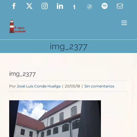
Saltar
Facebook
X
Instagram
LinkedIn
Ivoox
ITunes
Spotify
Corre
elect
al
contenido
img_2377
img_2377
Por
José Luis Conde Huelga
|
20/05/18
|
Sin comentarios