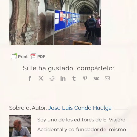
Si te ha gustado, compártelo:
Facebook
X
Reddit
LinkedIn
Tumblr
Pinterest
Vk
Correo
electrónico
Sobre el Autor:
José Luis Conde Huelga
Soy uno de los editores de El Viajero
Accidental y co-fundador del mismo