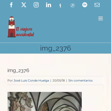
Saltar
Facebook
X
Instagram
LinkedIn
Ivoox
ITunes
Spotify
Corre
elect
al
contenido
img_2376
img_2376
Por
José Luis Conde Huelga
|
20/05/18
|
Sin comentarios