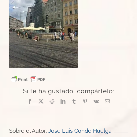
Si te ha gustado, compártelo:
Facebook
X
Reddit
LinkedIn
Tumblr
Pinterest
Vk
Correo
electrónico
Sobre el Autor:
José Luis Conde Huelga