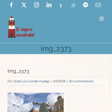
Saltar
Facebook
X
Instagram
LinkedIn
Ivoox
ITunes
Spotify
Corre
elect
al
contenido
img_2373
img_2373
Por
José Luis Conde Huelga
|
20/05/18
|
Sin comentarios