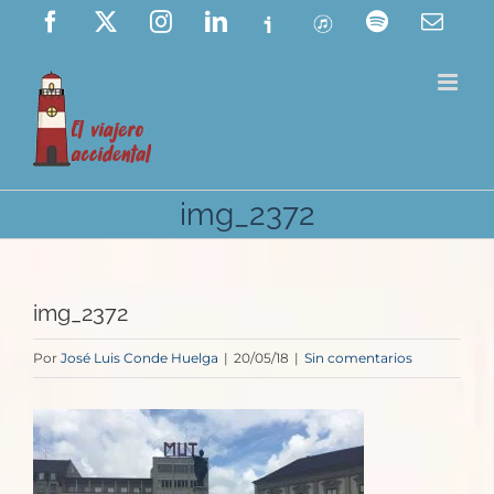
Saltar
Facebook
X
Instagram
LinkedIn
Ivoox
ITunes
Spotify
Corre
elect
al
contenido
img_2372
img_2372
Por
José Luis Conde Huelga
|
20/05/18
|
Sin comentarios