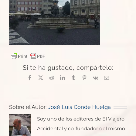
Si te ha gustado, compártelo:
Facebook
X
Reddit
LinkedIn
Tumblr
Pinterest
Vk
Correo
electrónico
Sobre el Autor:
José Luis Conde Huelga
Soy uno de los editores de El Viajero
Accidental y co-fundador del mismo