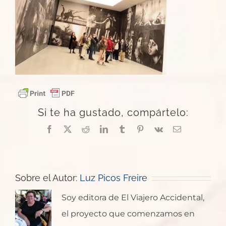
Si te ha gustado, compártelo:
Facebook
X
Reddit
LinkedIn
Tumblr
Pinterest
Vk
Correo
electrónico
Sobre el Autor:
Luz Picos Freire
Soy editora de El Viajero Accidental,
el proyecto que comenzamos en