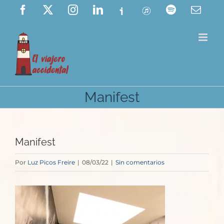
Saltar
Facebook
X
Instagram
LinkedIn
Ivoox
ITunes
Spotify
Corre
elect
al
contenido
Manifest
Manifest
Por
Luz Picos Freire
|
08/03/22
|
Sin comentarios