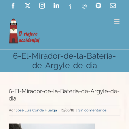
Saltar
Facebook
X
Instagram
LinkedIn
Ivoox
ITunes
Spotify
Corre
elect
al
contenido
6-El-Mirador-de-la-Bateria-
de-Argyle-de-dia
6-El-Mirador-de-la-Bateria-de-Argyle-de-
dia
Por
José Luis Conde Huelga
|
15/05/18
|
Sin comentarios