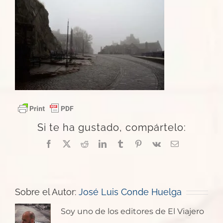
Si te ha gustado, compártelo:
Facebook
X
Reddit
LinkedIn
Tumblr
Pinterest
Vk
Correo
electrónico
Sobre el Autor:
José Luis Conde Huelga
Soy uno de los editores de El Viajero