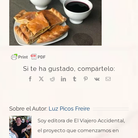
Si te ha gustado, compártelo:
Facebook
X
Reddit
LinkedIn
Tumblr
Pinterest
Vk
Correo
electrónico
Sobre el Autor:
Luz Picos Freire
Soy editora de El Viajero Accidental,
el proyecto que comenzamos en