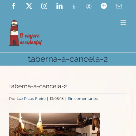
Saltar
Facebook
X
Instagram
LinkedIn
Ivoox
ITunes
Spotify
Corre
elect
al
contenido
taberna-a-cancela-2
taberna-a-cancela-2
Por
Luz Picos Freire
|
13/05/18
|
Sin comentarios