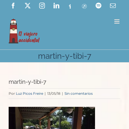
Saltar
Facebook
X
Instagram
LinkedIn
Ivoox
ITunes
Spotify
Corre
elect
al
contenido
martin-y-tibi-7
martin-y-tibi-7
Por
Luz Picos Freire
|
13/05/18
|
Sin comentarios