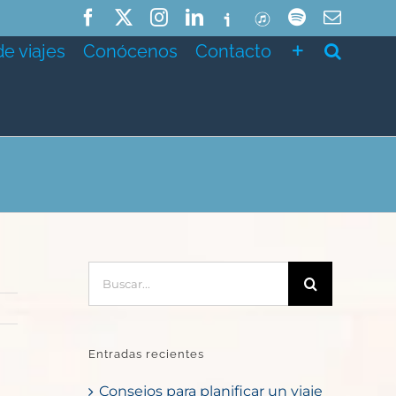
Facebook
X
Instagram
LinkedIn
Ivoox
ITunes
Spotify
Correo
electró
de viajes
Conócenos
Contacto
Buscar:
Entradas recientes
Consejos para planificar un viaje