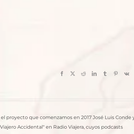
Facebook
X
Reddit
LinkedIn
Tumblr
Pinterest
V
al, el proyecto que comenzamos en 2017 José Luis Conde 
l Viajero Accidental" en Radio Viajera, cuyos podcasts