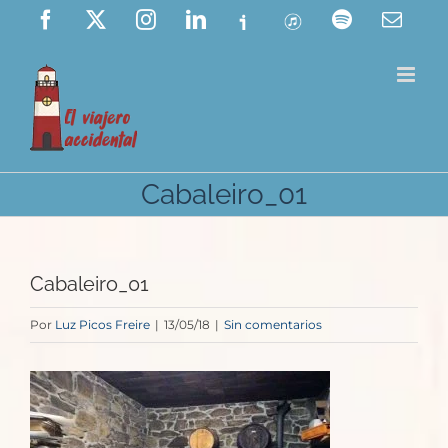
Saltar
Facebook
X
Instagram
LinkedIn
Ivoox
ITunes
Spotify
Corre
elect
al
contenido
Cabaleiro_01
Cabaleiro_01
Por
Luz Picos Freire
|
13/05/18
|
Sin comentarios