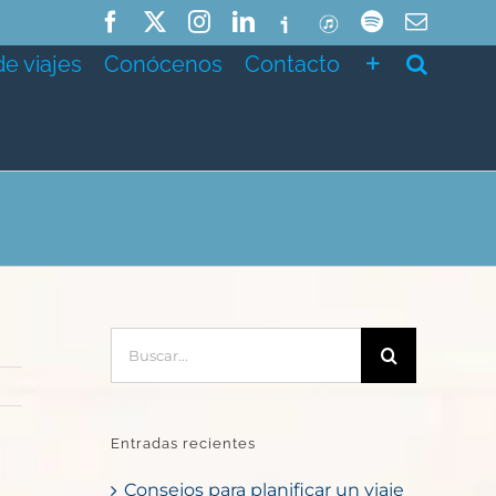
Facebook
X
Instagram
LinkedIn
Ivoox
ITunes
Spotify
Correo
electró
de viajes
Conócenos
Contacto
Buscar:
Entradas recientes
Consejos para planificar un viaje