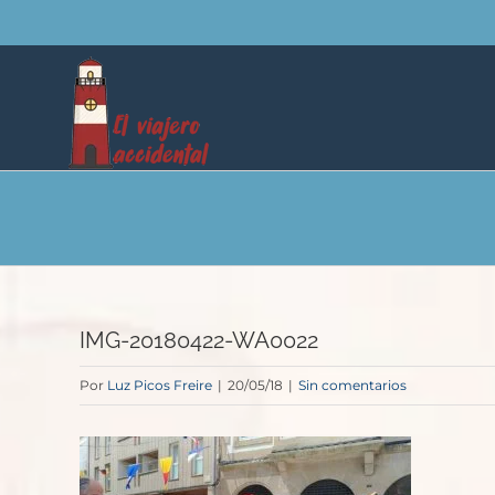
Saltar
al
contenido
IMG-20180422-WA0022
Por
Luz Picos Freire
|
20/05/18
|
Sin comentarios