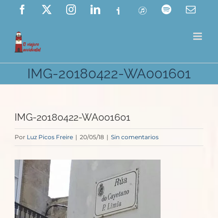
Saltar
Facebook
X
Instagram
LinkedIn
Ivoox
ITunes
Spotify
Corre
elect
al
contenido
IMG-20180422-WA001601
IMG-20180422-WA001601
Por
Luz Picos Freire
|
20/05/18
|
Sin comentarios