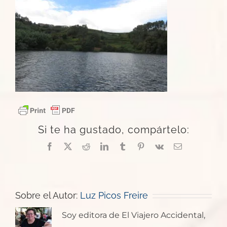
Si te ha gustado, compártelo:
Facebook
X
Reddit
LinkedIn
Tumblr
Pinterest
Vk
Correo
electrónico
Sobre el Autor:
Luz Picos Freire
Soy editora de El Viajero Accidental,