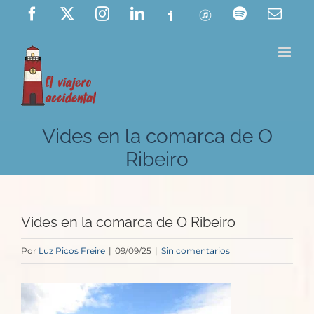
Saltar
Facebook
X
Instagram
LinkedIn
Ivoox
ITunes
Spotify
Corre
elect
al
contenido
Vides en la comarca de O
Ribeiro
Vides en la comarca de O Ribeiro
Por
Luz Picos Freire
|
09/09/25
|
Sin comentarios