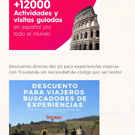
Descuento directo del 5% para experiencias viajeras
con Troulanda sin necesidad de código por ser lector