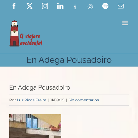
Saltar
Facebook
X
Instagram
LinkedIn
Ivoox
ITunes
Spotify
Corre
elect
al
contenido
En Adega Pousadoiro
En Adega Pousadoiro
Por
Luz Picos Freire
|
11/09/25
|
Sin comentarios