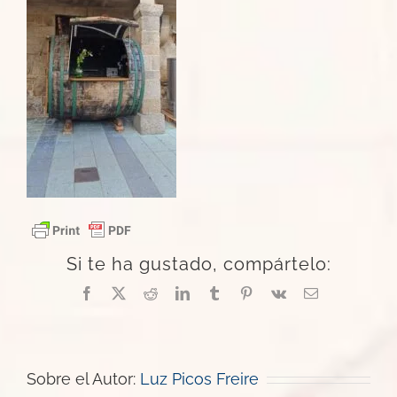
Si te ha gustado, compártelo:
Facebook
X
Reddit
LinkedIn
Tumblr
Pinterest
Vk
Correo
electrónico
Sobre el Autor:
Luz Picos Freire