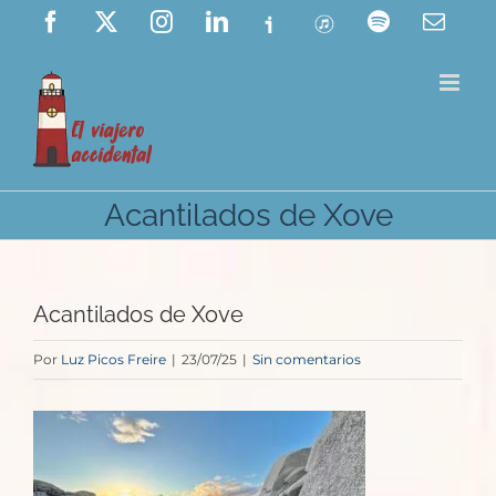
Saltar
Facebook
X
Instagram
LinkedIn
Ivoox
ITunes
Spotify
Corre
elect
al
contenido
Acantilados de Xove
Acantilados de Xove
Por
Luz Picos Freire
|
23/07/25
|
Sin comentarios