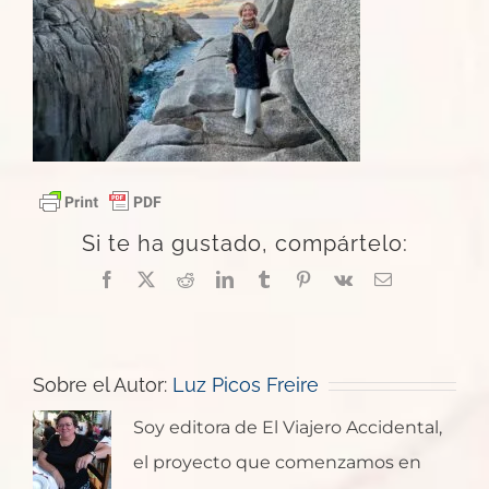
Si te ha gustado, compártelo:
Facebook
X
Reddit
LinkedIn
Tumblr
Pinterest
Vk
Correo
electrónico
Sobre el Autor:
Luz Picos Freire
Soy editora de El Viajero Accidental,
el proyecto que comenzamos en