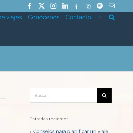
Facebook
X
Instagram
LinkedIn
Ivoox
ITunes
Spotify
Correo
electró
de viajes
Conócenos
Contacto
Buscar:
Entradas recientes
Consejos para planificar un viaje