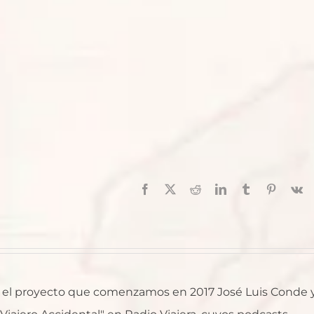
Facebook
X
Reddit
LinkedIn
Tumblr
Pinterest
V
al, el proyecto que comenzamos en 2017 José Luis Conde 