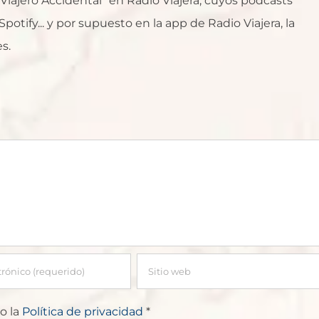
l Viajero Accidental" en Radio Viajera, cuyos podcasts
otify... y por supuesto en la app de Radio Viajera, la
s.
o la
Política de privacidad
*