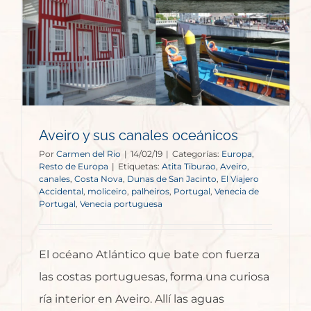
Aveiro y sus canales oceánicos
Por
Carmen del Rio
|
14/02/19
|
Categorías:
Europa
,
Resto de Europa
|
Etiquetas:
Atita Tiburao
,
Aveiro
,
canales
,
Costa Nova
,
Dunas de San Jacinto
,
El Viajero
Accidental
,
moliceiro
,
palheiros
,
Portugal
,
Venecia de
Portugal
,
Venecia portuguesa
El océano Atlántico que bate con fuerza
las costas portuguesas, forma una curiosa
ría interior en Aveiro. Allí las aguas