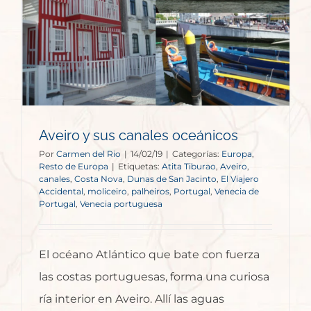
Aveiro y sus canales oceánicos
Por
Carmen del Rio
|
14/02/19
|
Categorías:
Europa
,
Resto de Europa
|
Etiquetas:
Atita Tiburao
,
Aveiro
,
canales
,
Costa Nova
,
Dunas de San Jacinto
,
El Viajero
Accidental
,
moliceiro
,
palheiros
,
Portugal
,
Venecia de
Portugal
,
Venecia portuguesa
El océano Atlántico que bate con fuerza
las costas portuguesas, forma una curiosa
ría interior en Aveiro. Allí las aguas