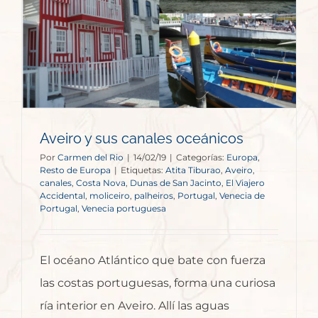
Aveiro y sus canales oceánicos
Por
Carmen del Rio
|
14/02/19
|
Categorías:
Europa
,
Resto de Europa
|
Etiquetas:
Atita Tiburao
,
Aveiro
,
canales
,
Costa Nova
,
Dunas de San Jacinto
,
El Viajero
Accidental
,
moliceiro
,
palheiros
,
Portugal
,
Venecia de
Portugal
,
Venecia portuguesa
El océano Atlántico que bate con fuerza
las costas portuguesas, forma una curiosa
ría interior en Aveiro. Allí las aguas