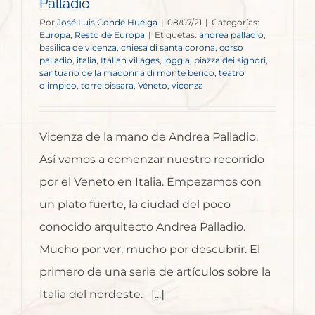
Palladio
Por
José Luis Conde Huelga
|
08/07/21
|
Categorías:
Europa
,
Resto de Europa
|
Etiquetas:
andrea palladio
,
basilica de vicenza
,
chiesa di santa corona
,
corso
palladio
,
italia
,
Italian villages
,
loggia
,
piazza dei signori
,
santuario de la madonna di monte berico
,
teatro
olimpico
,
torre bissara
,
Véneto
,
vicenza
Vicenza de la mano de Andrea Palladio.
Así vamos a comenzar nuestro recorrido
por el Veneto en Italia. Empezamos con
un plato fuerte, la ciudad del poco
conocido arquitecto Andrea Palladio.
Mucho por ver, mucho por descubrir. El
primero de una serie de artículos sobre la
Italia del nordeste. [...]