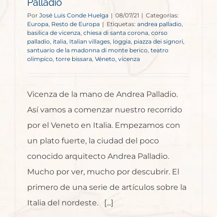
Palladio
Por
José Luis Conde Huelga
|
08/07/21
|
Categorías:
Europa
,
Resto de Europa
|
Etiquetas:
andrea palladio
,
basilica de vicenza
,
chiesa di santa corona
,
corso
palladio
,
italia
,
Italian villages
,
loggia
,
piazza dei signori
,
santuario de la madonna di monte berico
,
teatro
olimpico
,
torre bissara
,
Véneto
,
vicenza
Vicenza de la mano de Andrea Palladio.
Así vamos a comenzar nuestro recorrido
por el Veneto en Italia. Empezamos con
un plato fuerte, la ciudad del poco
conocido arquitecto Andrea Palladio.
Mucho por ver, mucho por descubrir. El
primero de una serie de artículos sobre la
Italia del nordeste. [...]