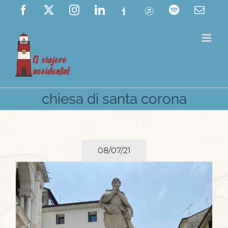
Saltar
Facebook
X
Instagram
LinkedIn
Ivoox
ITunes
Spotify
Corre
elect
al
contenido
chiesa di santa corona
08/07/21